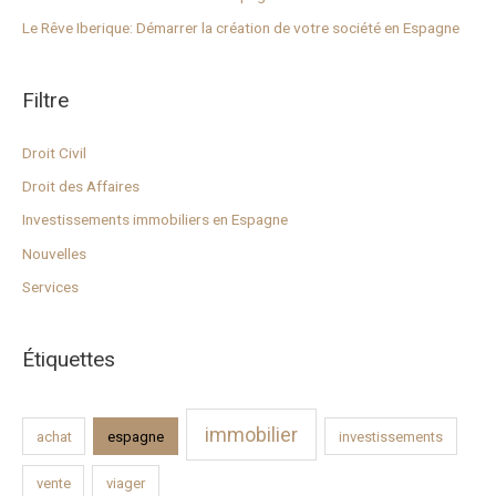
c
Le Rêve Iberique: Démarrer la création de votre société en Espagne
h
e
Filtre
r
Droit Civil
:
Droit des Affaires
Investissements immobiliers en Espagne
Nouvelles
Services
Étiquettes
immobilier
achat
espagne
investissements
vente
viager