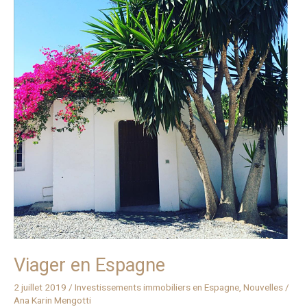
Espagne
Viager en Espagne
2 juillet 2019
/
Investissements immobiliers en Espagne
,
Nouvelles
/
Ana Karin Mengotti